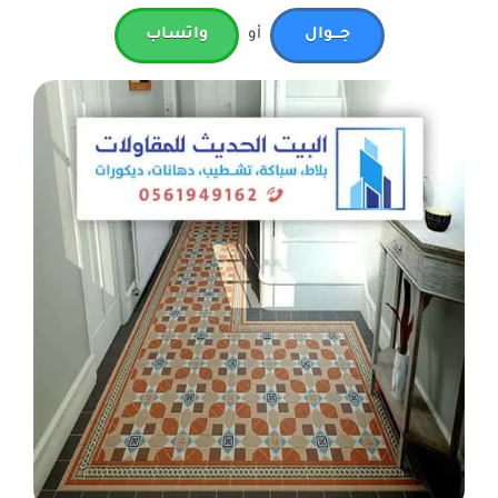
جـــوال
أو
واتساب