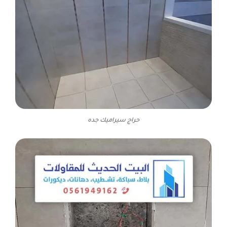
حراج سيراميك جده