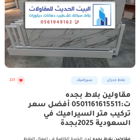
بلاط جدران
سيراميك
223
مقاولين بلاط بجده
ت:0501161615511 أفضل سعر
تركيب متر السيراميك في
السعودية 2025بجدة
مقاولين بلاط بجده
لدى الخبرة الكافية في اعمال البلاط