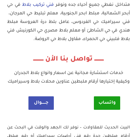
متداخل نغطي جميع أحياء جده ونوفر
فني تركيب بلاط
في حي
أبحر الشمالية، مبلط ابحر الجنوبية، معلم تبليط حي المرجان،
فني سيراميك حي الفردوس، عامل بلط درة العروسة مبلط
هندي في حي الشاطئ أو معلم بلاط مصري حي الكورنيش فني
بلاط فلبيني حي الحمراء، مقاول بلاط حي الروضة.
ــــــــــ تواصل بنا الأن ـــــــــــ
خدمات استشارة مجانية عن اسعار وانواع بلاط الجدران
وكيفية إختيارها أرقام ملبطين عناوين محلات بلاط وسيراميك
واتساب
جــــــوال
البيت الحديث للمقاولات – نوفر لك الجهد والوقت في البحث عن
أرقام مبلطين جدة رقم فني أرضيات سيراميك أو رقم مبلط،