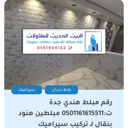
بلاط جدران
سيراميك
رقم مبلط هندي جدة
ت:0501161615511 مبلطين هنود
بنقال لـ تركيب سيراميك