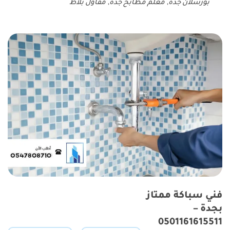
بورسلان جدة
,
معلم مطابخ جدة
,
مقاول بلاط
فني سباكة ممتاز
بجدة –
0501161615511