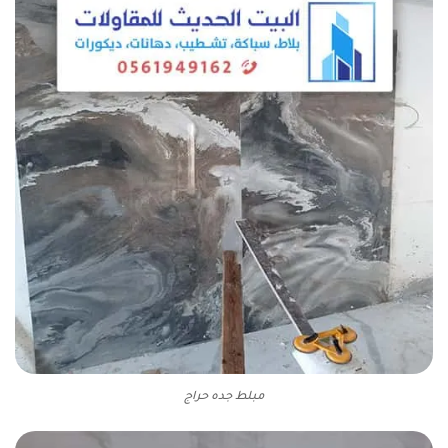
مبلط جده حراج