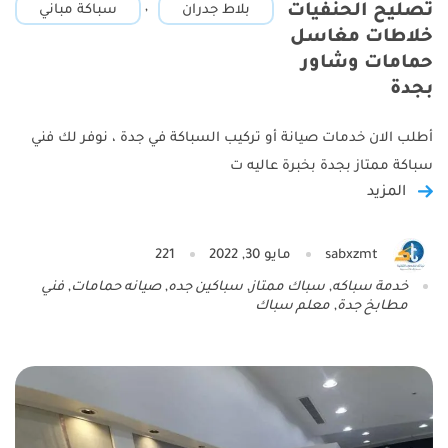
,
تصليح الحنفيات
بلاط جدران
سباكة مباني
خلاطات مغاسل
حمامات وشاور
بجدة
أطلب الان خدمات صيانة أو تركيب السباكة في جدة ، نوفر لك فني
سباكة ممتاز بجدة بخبرة عاليه ت
المزيد
sabxzmt
مايو 30, 2022
221
خدمة سباكه
,
سباك ممتاز
,
سباكين جده
,
صيانه حمامات
,
فني
مطابخ جدة
,
معلم سباك