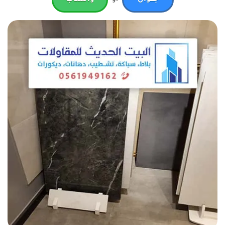
جـــوال
واتساب