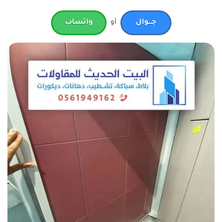
جـــوال
أو
واتساب