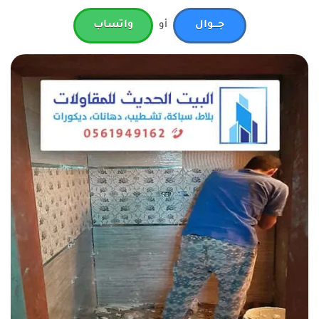
جـــوال
أو
واتساب