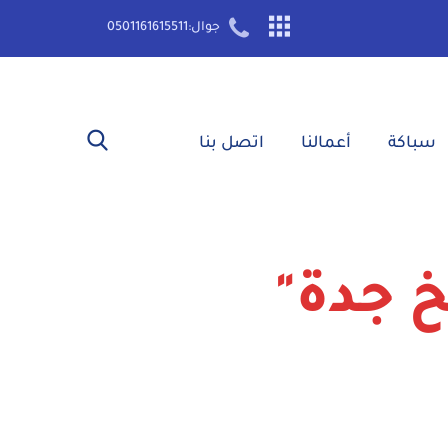
جوال:0501161615511
سباكة‎
أعمالنا‎
اتصل بنا‎