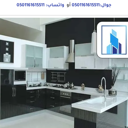
جوال:0501161615511
أو
واتساب: 0501161615511